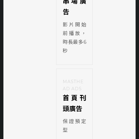
串場廣
告
影片開始
前播放，
時長最多6
秒
MASTHE
AD ADS
首頁刊
頭廣告
保證預定
型