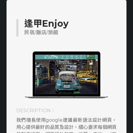
多語系
醫美/醫療/保健
逢甲Enjoy
工業/製造/加工
民宿/飯店/旅館
教育類
室內設計裝潢/傢俱
防水/宅修/隔間
貸款/當舖/借款
媒合/仲介平台
DESCRIPTION：
搬家/貨運
我們擅長使用google建議最新語法設計網頁，
律師/記帳/會計
用心提供最好的品質及設計，細心要求每個網頁