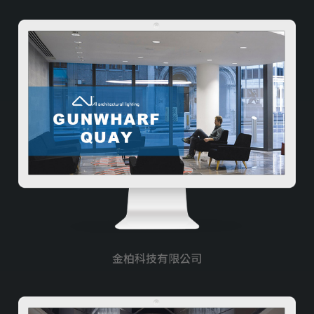
多語系
醫美/醫療/保健
工業/製造/加工
教育類
室內設計裝潢/傢俱
防水/宅修/隔間
貸款/當舖/借款
媒合/仲介平台
金柏科技有限公司
搬家/貨運
律師/記帳/會計