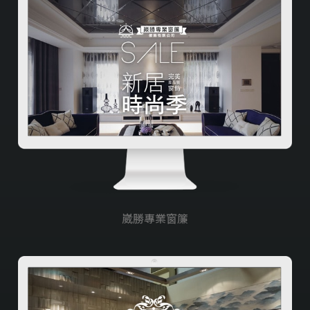
窗簾/燈飾/家居
旅行/旅遊/租車
民宿/飯店/旅館
衛生/清潔/環保
資訊軟體類
購物車/會員網站
食品/飲料/餐廳
崴勝專業窗簾
服務業
美容/美髮/美妝
宗教/信仰/禮儀