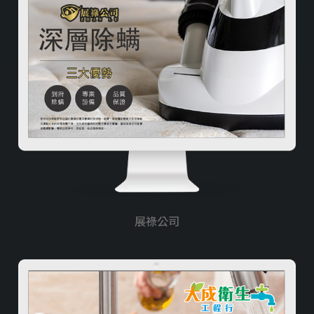
窗簾/燈飾/家居
旅行/旅遊/租車
民宿/飯店/旅館
衛生/清潔/環保
資訊軟體類
購物車/會員網站
食品/飲料/餐廳
展祿公司
服務業
美容/美髮/美妝
宗教/信仰/禮儀