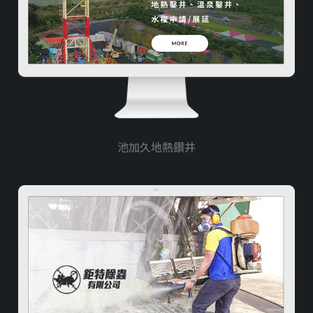
池加久地熱鑽井