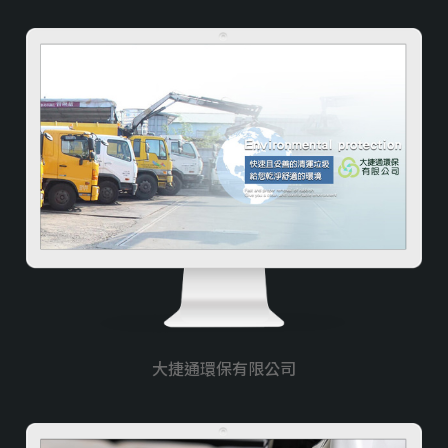
多語系
醫美/醫療/保健
工業/製造/加工
教育類
室內設計裝潢/傢俱
防水/宅修/隔間
貸款/當舖/借款
媒合/仲介平台
大捷通環保有限公司
搬家/貨運
律師/記帳/會計