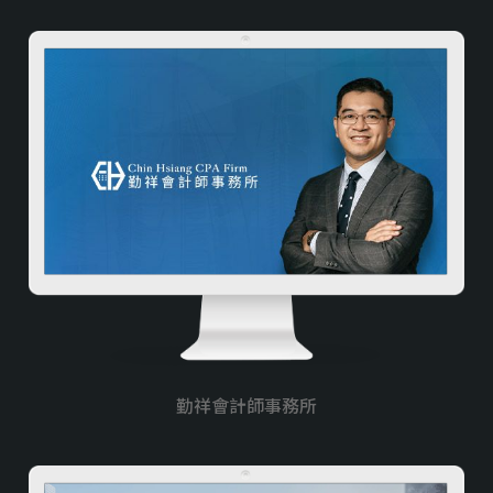
多語系
醫美/醫療/保健
工業/製造/加工
教育類
室內設計裝潢/傢俱
防水/宅修/隔間
貸款/當舖/借款
媒合/仲介平台
勤祥會計師事務所
搬家/貨運
律師/記帳/會計