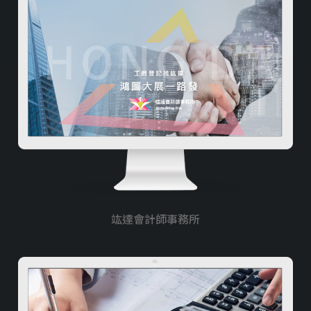
窗簾/燈飾/家居
旅行/旅遊/租車
民宿/飯店/旅館
衛生/清潔/環保
資訊軟體類
購物車/會員網站
食品/飲料/餐廳
竑達會計師事務所
服務業
美容/美髮/美妝
宗教/信仰/禮儀