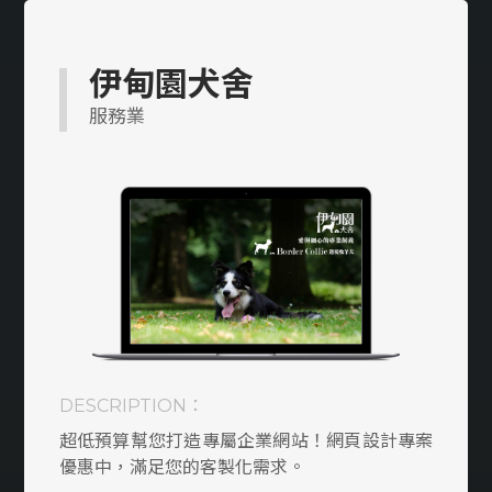
多語系
醫美/醫療/保健
伊甸園犬舍
工業/製造/加工
服務業
教育類
室內設計裝潢/傢俱
防水/宅修/隔間
貸款/當舖/借款
媒合/仲介平台
DESCRIPTION：
搬家/貨運
超低預算幫您打造專屬企業網站！網頁設計專案
律師/記帳/會計
優惠中，滿足您的客製化需求。