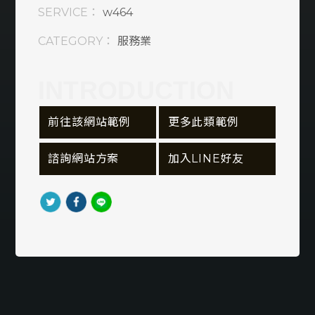
SERVICE：
w464
窗簾/燈飾/家居
CATEGORY：
服務業
旅行/旅遊/租車
民宿/飯店/旅館
INTRODUCTION
衛生/清潔/環保
 前往該網站範例
 更多此類範例
資訊軟體類
 諮詢網站方案
 加入LINE好友
購物車/會員網站
食品/飲料/餐廳
服務業
美容/美髮/美妝
宗教/信仰/禮儀