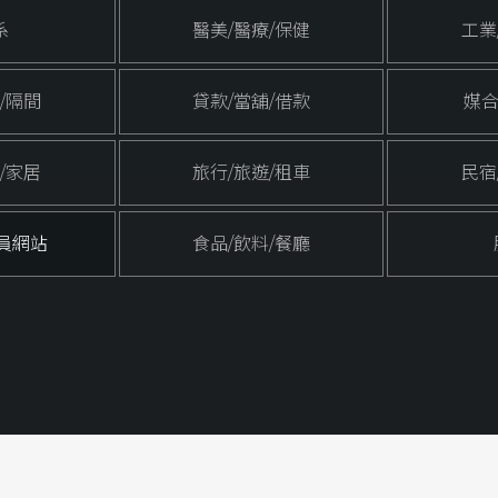
系
醫美/醫療/保健
工業
/隔間
貸款/當舖/借款
媒合
/家居
旅行/旅遊/租車
民宿
員網站
食品/飲料/餐廳