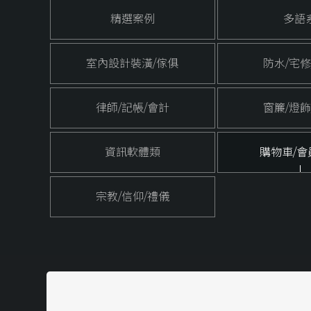
精選案例
多語
室內設計裝潢/傢俱
防水/宅修
律師/記帳/會計
窗簾/燈飾
資訊軟體類
購物車/會
宗教/信仰/禮儀