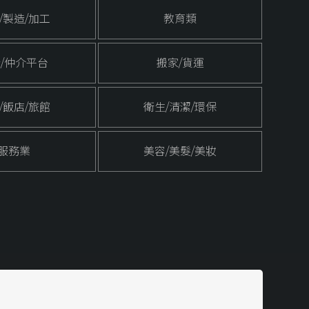
/製造/加工
教育類
/仲介平台
搬家/貨運
/飯店/旅館
衛生/清潔/環保
服務業
美容/美髮/美妝