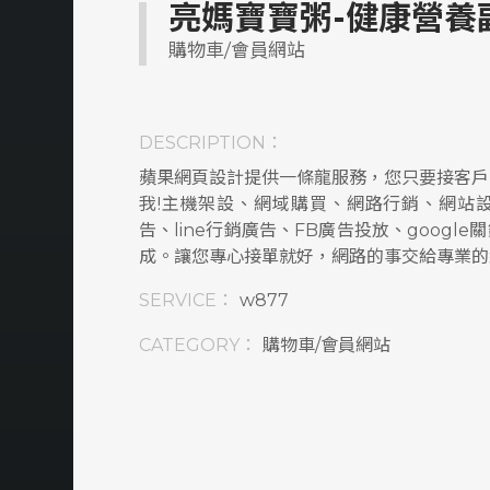
亮媽寶寶粥-健康營養
購物車/會員網站
DESCRIPTION：
蘋果網頁設計提供一條龍服務，您只要接客戶
我!主機架設、網域購買、網路行銷、網站設
告、line行銷廣告、FB廣告投放、googl
成。讓您專心接單就好，網路的事交給專業的
SERVICE：
w877
CATEGORY：
購物車/會員網站