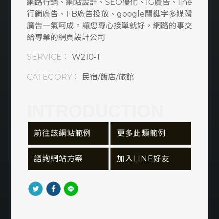
網路行銷、網站設計、SEO優化、IG廣告、line
窗簾/燈飾/家居
行銷廣告、FB廣告投放、google關鍵字多媒體
廣告一氣呵成。讓您專心接單就好，網路的事交
旅行/旅遊/租車
給專業的網頁設計公司
SERVICE：
W210-1
民宿/飯店/旅館
CATEGORY：
民宿/飯店/旅館
衛生/清潔/環保
資訊軟體類
INTRODUCTION
購物車/會員網站
 前往該網站範例
 更多此類範例
食品/飲料/餐廳
 諮詢網站方案
 加入LINE好友
服務業
美容/美髮/美妝
宗教/信仰/禮儀