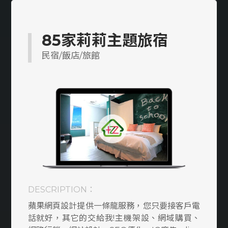
多語系
醫美/醫療/保健
85家莉莉主題旅宿
工業/製造/加工
民宿/飯店/旅館
教育類
室內設計裝潢/傢俱
防水/宅修/隔間
貸款/當舖/借款
媒合/仲介平台
DESCRIPTION：
搬家/貨運
蘋果網頁設計提供一條龍服務，您只要接客戶電
律師/記帳/會計
話就好，其它的交給我!主機架設、網域購買、