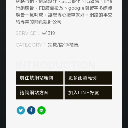
網路行銷、網站設計、SEO優化、IG廣告、line
窗簾/燈飾/家居
行銷廣告、FB廣告投放、google關鍵字多媒體
廣告一氣呵成。讓您專心接單就好，網路的事交
旅行/旅遊/租車
給專業的網頁設計公司
SERVICE：
w1319
民宿/飯店/旅館
CATEGORY：
宗教/信仰/禮儀
衛生/清潔/環保
資訊軟體類
INTRODUCTION
購物車/會員網站
 前往該網站範例
 更多此類範例
食品/飲料/餐廳
 諮詢網站方案
 加入LINE好友
服務業
美容/美髮/美妝
宗教/信仰/禮儀