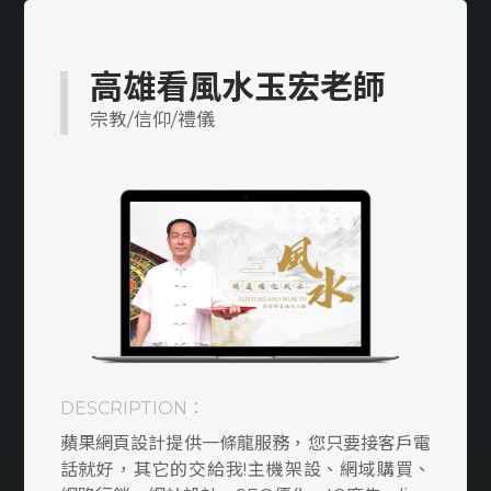
多語系
醫美/醫療/保健
高雄看風水玉宏老師
工業/製造/加工
宗教/信仰/禮儀
教育類
室內設計裝潢/傢俱
防水/宅修/隔間
貸款/當舖/借款
媒合/仲介平台
DESCRIPTION：
搬家/貨運
蘋果網頁設計提供一條龍服務，您只要接客戶電
律師/記帳/會計
話就好，其它的交給我!主機架設、網域購買、