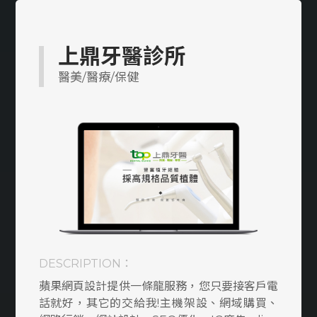
多語系
醫美/醫療/保健
上鼎牙醫診所
工業/製造/加工
醫美/醫療/保健
教育類
室內設計裝潢/傢俱
防水/宅修/隔間
貸款/當舖/借款
媒合/仲介平台
DESCRIPTION：
搬家/貨運
蘋果網頁設計提供一條龍服務，您只要接客戶電
律師/記帳/會計
話就好，其它的交給我!主機架設、網域購買、