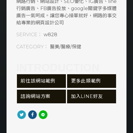
網路行銷、網站設計、SEO優化、IG廣告、line
窗簾/燈飾/家居
行銷廣告、FB廣告投放、google關鍵字多媒體
廣告一氣呵成。讓您專心接單就好，網路的事交
旅行/旅遊/租車
給專業的網頁設計公司
SERVICE：
w828
民宿/飯店/旅館
CATEGORY：
醫美/醫療/保健
衛生/清潔/環保
資訊軟體類
INTRODUCTION
購物車/會員網站
 前往該網站範例
 更多此類範例
食品/飲料/餐廳
 諮詢網站方案
 加入LINE好友
服務業
美容/美髮/美妝
宗教/信仰/禮儀